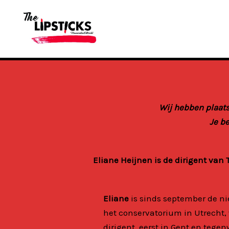
Ga
naar
de
inhoud
Wij hebben plaats
Je b
Eliane Heijnen is de dirigent van 
Eliane
is sinds september de ni
het conservatorium in Utrecht,
dirigent, eerst in Gent en
tegenw