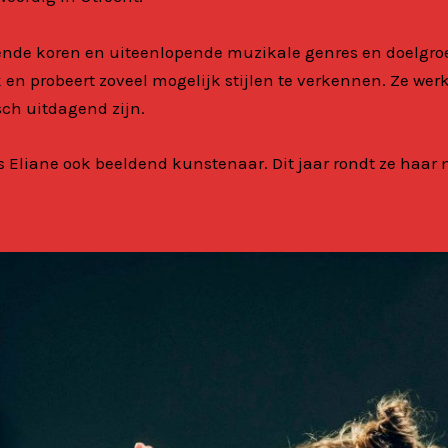
llende koren en uiteenlopende muzikale genres en
doelgro
k en probeert zoveel
mogelijk stijlen te verkennen. Ze we
ch uitdagend zijn.
s Eliane ook beeldend kunstenaar. Dit jaar rondt ze haar