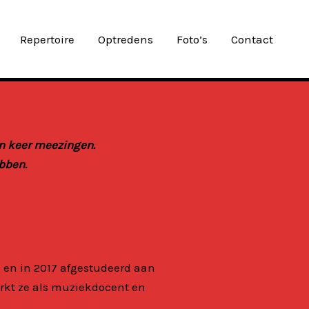
Repertoire
Optredens
Foto’s
Contact
en keer meezingen.
bben.
d en in 2017 afgestudeerd aan
rkt ze als muziekdocent en