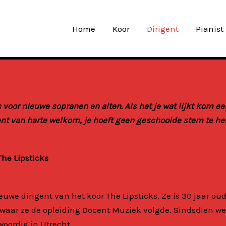
Home
Koor
Dirigent
Pianist
 voor nieuwe sopranen en alten. Als het je wat lijkt kom e
ent van harte welkom, je hoeft geen geschoolde stem te he
The Lipsticks
euwe dirigent van het koor The Lipsticks. Ze is 30
jaar ou
 waar ze de opleiding
Docent Muziek volgde. Sindsdien we
oordig in Utrecht.